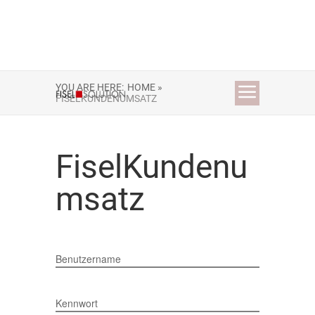
YOU ARE HERE:
HOME »
FISELKUNDENUMSATZ
FiselKundenu
msatz
Benutzername
Kennwort